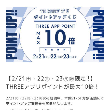
【2/21㊏・22㊐・23㊊㊗限定!!】
THREEアプリポイントが最大10倍!!
2/21㊏・22㊐・23㊊㊗の期間中、本館2F/3F対象店舗にて
ポイントアップ抽選会を開催いたします。