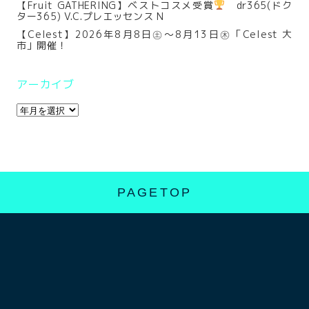
【Fruit GATHERING】ベストコスメ受賞
dr365(ドク
ター365) V.C.プレエッセンス N
【Celest】2026年8月8日㊏～8月13日㊍「Celest 大
市」開催！
アーカイブ
PAGETOP