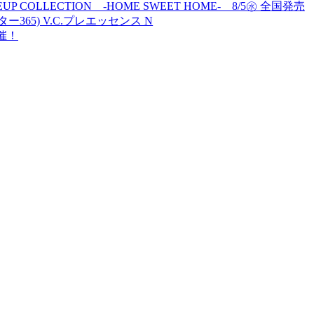
MAKEUP COLLECTION -HOME SWEET HOME- 8/5㊌ 全国発売
ター365) V.C.プレエッセンス N
開催！