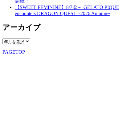
開催！
【SWEET FEMININE】8/7㊎～ GELATO PIQUE
encounters DRAGON QUEST ~2026 Autumn~
アーカイブ
PAGETOP