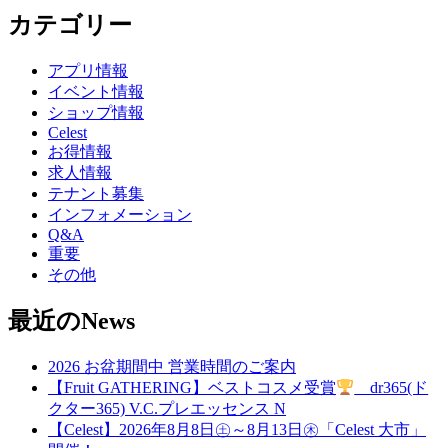
カテゴリー
アプリ情報
イベント情報
ショップ情報
Celest
お得情報
求人情報
テナント募集
インフォメーション
Q&A
重要
その他
最近のNews
2026 お盆期間中 営業時間のご案内
【Fruit GATHERING】ベストコスメ受賞
dr365(ド
クター365) V.C.プレエッセンス N
【Celest】2026年8月8日㊏～8月13日㊍「Celest 大市」