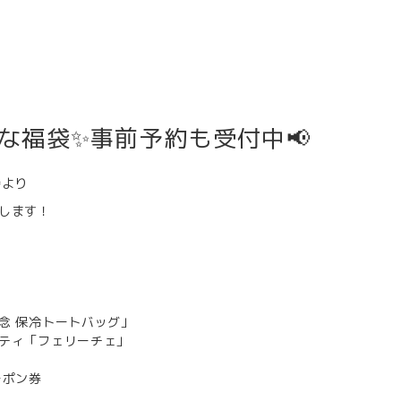
な福袋✨事前予約も受付中📢
時より
たします！
念 保冷トートバッグ」
ーティ「フェリーチェ」
ーポン券