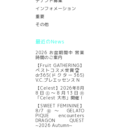
テナント募集
インフォメーション
重要
その他
最近のNews
2026 お盆期間中 営業
時間のご案内
【Fruit GATHERING】
ベストコスメ受賞🏆
dr365(ドクター365)
V.C.プレエッセンス N
【Celest】2026年8月
8日㊏～8月13日㊍
「Celest 大市」開催！
【SWEET FEMININE】
8/7㊎～ GELATO
PIQUE encounters
DRAGON QUEST
~2026 Autumn~