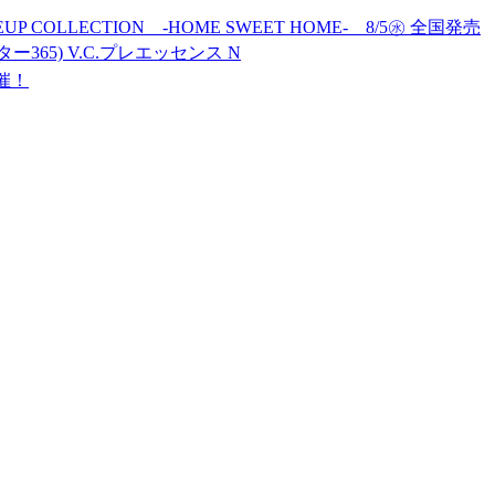
MAKEUP COLLECTION -HOME SWEET HOME- 8/5㊌ 全国発売
ター365) V.C.プレエッセンス N
開催！