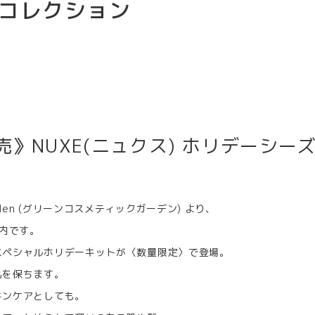
ーコレクション
売》NUXE(ニュクス) ホリデーシー
 Garden (グリーンコスメティックガーデン) より、
案内です。
スペシャルホリデーキットが〈数量限定〉で登場。
肌を保ちます。
キンケアとしても。