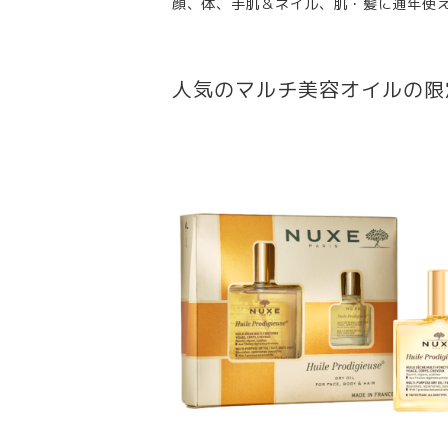
顔、体、手肌＆ネイル、肌・髪に通年使
人気のマルチ美容オイルの限