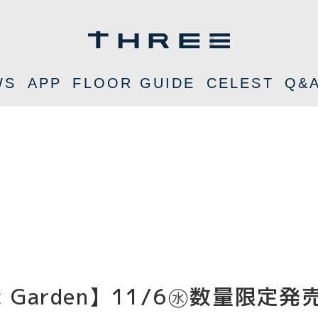
WS
APP
FLOOR GUIDE
CELEST
Q&
tic Garden】11/6㊌数量限定発