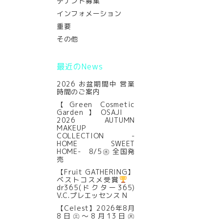
テナント募集
インフォメーション
重要
その他
最近のNews
2026 お盆期間中 営業
時間のご案内
ズ
【Green Cosmetic
Garden】OSAJI
2026 AUTUMN
MAKEUP
COLLECTION -
HOME SWEET
HOME- 8/5㊌ 全国発
売
【Fruit GATHERING】
ベストコスメ受賞
dr365(ドクター365)
V.C.プレエッセンス N
【Celest】2026年8月
8日㊏～8月13日㊍