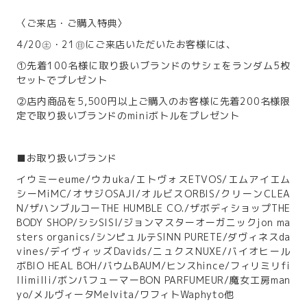
〈ご来店・ご購入特典〉
4/20㊏・21㊐にご来店いただいたお客様には、
①先着100名様に取り扱いブランドのサシェをランダム5枚
セットでプレゼント
②店内商品を5,500円以上ご購入のお客様に先着200名様限
定で取り扱いブランドのminiボトルをプレゼント
■お取り扱いブランド
イウミーeume/ウカuka/エトヴォスETVOS/エムアイエム
シーMiMC/オサジOSAJI/オルビスORBIS/クリーンCLEA
N/ザハンブルコーTHE HUMBLE CO./ザボディショップTHE
BODY SHOP/シシSISI/ジョンマスターオーガニックjon ma
sters organics/シンピュルテSINN PURETE/ダヴィネスda
vines/デイヴィッズDavids/ニュクスNUXE/バイオヒール
ボBIO HEAL BOH/バウムBAUM/ヒンスhince/フィリミリfi
llimilli/ボンパフューマーBON PARFUMEUR/魔女工房man
yo/メルヴィータMelvita/ワフィトWaphyto他