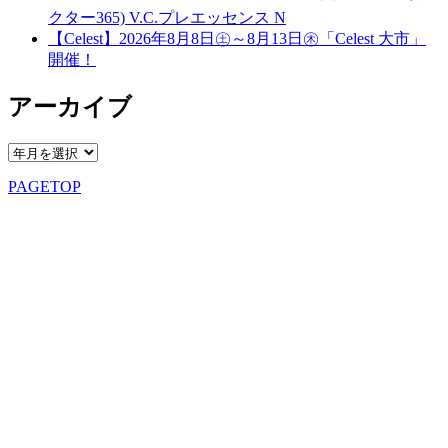
クター365) V.C.プレエッセンス N
【Celest】2026年8月8日㊏～8月13日㊍「Celest 大市」
開催！
アーカイブ
PAGETOP