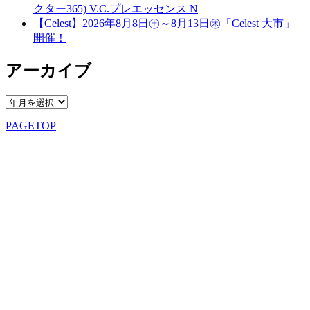
クター365) V.C.プレエッセンス N
【Celest】2026年8月8日㊏～8月13日㊍「Celest 大市」
開催！
アーカイブ
PAGETOP