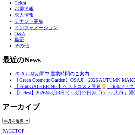
Celest
お得情報
求人情報
テナント募集
インフォメーション
Q&A
重要
その他
最近のNews
2026 お盆期間中 営業時間のご案内
【Green Cosmetic Garden】OSAJI 2026 AUTUMN 
【Fruit GATHERING】ベストコスメ受賞
dr365(ドク
【Celest】2026年8月8日㊏～8月13日㊍「Celest 大市」
アーカイブ
PAGETOP