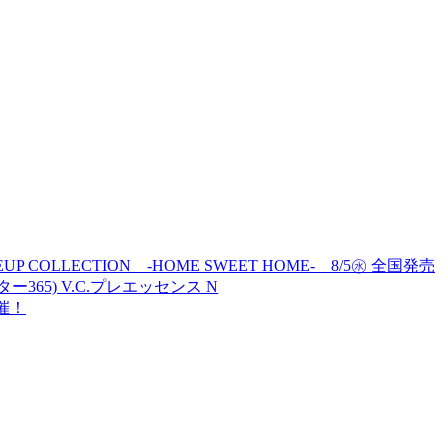
MAKEUP COLLECTION -HOME SWEET HOME- 8/5㊌ 全国発売
ター365) V.C.プレエッセンス N
開催！