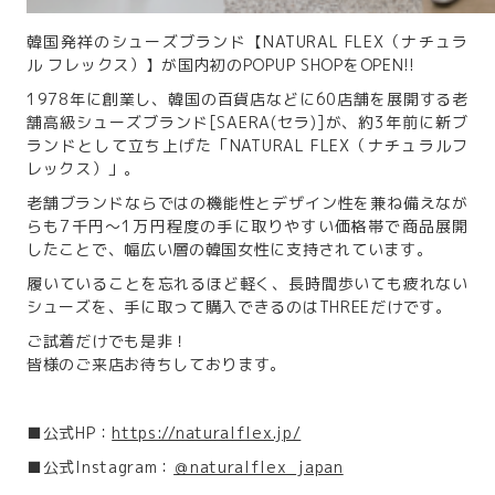
韓国発祥のシューズブランド【NATURAL FLEX（ナチュラ
ル フレックス）】が国内初のPOPUP SHOPをOPEN!!
1978年に創業し、韓国の百貨店などに60店舗を展開する⽼
舗⾼級シューズブランド[SAERA(セラ)]が、約3年前に新ブ
ランドとして立ち上げた「NATURAL FLEX（ナチュラルフ
レックス）」。
⽼舗ブランドならではの機能性とデザイン性を兼ね備えなが
らも7千円～1万円程度の⼿に取りやすい価格帯で商品展開
したことで、幅広い層の韓国⼥性に⽀持されています。
履いていることを忘れるほど軽く、長時間歩いても疲れない
シューズを、手に取って購入できるのはTHREEだけです。
ご試着だけでも是非！
皆様のご来店お待ちしております。
■公式HP：
https://naturalflex.jp/
■公式Instagram：
＠naturalflex_japan