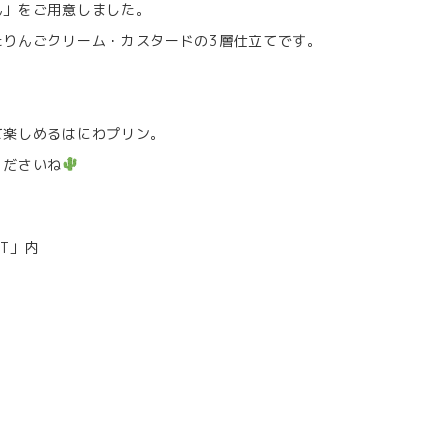
ん」をご用意しました。
たりんごクリーム・カスタードの3層仕立てです。
。
て楽しめるはにわプリン。
くださいね
ET」内