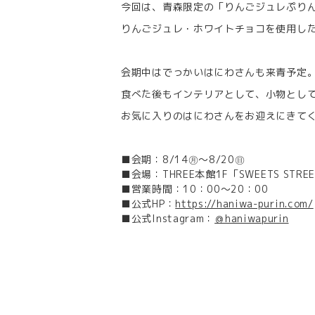
今回は、青森限定の「りんごジュレぷり
りんごジュレ・ホワイトチョコを使用し
会期中はでっかいはにわさんも来青予定
食べた後もインテリアとして、小物とし
お気に入りのはにわさんをお迎えにきて
■会期：8/14㊊～8/20㊐
■会場：THREE本館1F「SWEETS STRE
■営業時間：10：00～20：00
■公式HP：
https://haniwa-purin.com/
■公式Instagram：
＠haniwapurin