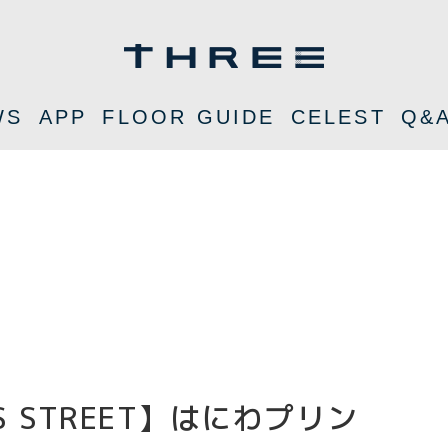
WS
APP
FLOOR GUIDE
CELEST
Q&
S STREET】はにわプリン