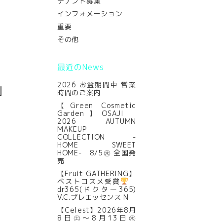
テナント募集
インフォメーション
重要
その他
最近のNews
2026 お盆期間中 営業
」
時間のご案内
【Green Cosmetic
Garden】OSAJI
2026 AUTUMN
MAKEUP
COLLECTION -
HOME SWEET
HOME- 8/5㊌ 全国発
売
【Fruit GATHERING】
ベストコスメ受賞
dr365(ドクター365)
V.C.プレエッセンス N
【Celest】2026年8月
8日㊏～8月13日㊍