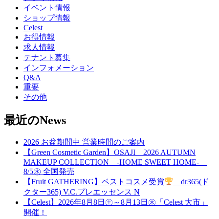
イベント情報
ショップ情報
Celest
お得情報
求人情報
テナント募集
インフォメーション
Q&A
重要
その他
最近のNews
2026 お盆期間中 営業時間のご案内
【Green Cosmetic Garden】OSAJI 2026 AUTUMN
MAKEUP COLLECTION -HOME SWEET HOME-
8/5㊌ 全国発売
【Fruit GATHERING】ベストコスメ受賞
dr365(ド
クター365) V.C.プレエッセンス N
【Celest】2026年8月8日㊏～8月13日㊍「Celest 大市」
開催！