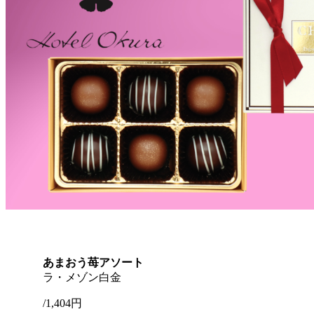
あまおう苺アソート
ラ・メゾン白金
/1,404円