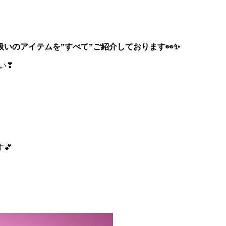
いのアイテムを”すべて”ご紹介しております👀✨
い❣
💕