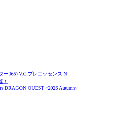
ター365) V.C.プレエッセンス N
開催！
s DRAGON QUEST ~2026 Autumn~