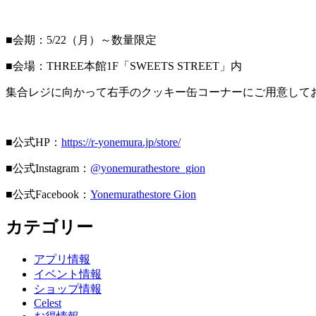
■会期：5/22（月）～数量限定
■会場：THREE本館1F「SWEETS STREET」内
集合レジに向かって右手のクッキー缶コーナーにご用意して
■公式HP：
https://r-yonemura.jp/store/
■公式Instagram：
@yonemurathestore_gion
■公式Facebook：
Yonemurathestore Gion
カテゴリー
アプリ情報
イベント情報
ショップ情報
Celest