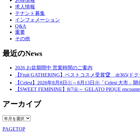
お得情報
求人情報
テナント募集
インフォメーション
Q&A
重要
その他
最近のNews
2026 お盆期間中 営業時間のご案内
【Fruit GATHERING】ベストコスメ受賞🏆 dr365(ドク
【Celest】2026年8月8日㊏～8月13日㊍「Celest 大市」
【SWEET FEMININE】8/7㊎～ GELATO PIQUE encounter
アーカイブ
PAGETOP