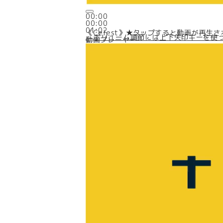
00:00
00:00
01:02
《Celest》★タップすると動画が再生
ボリューム調節には上下矢印キーを使
動画プレーヤー