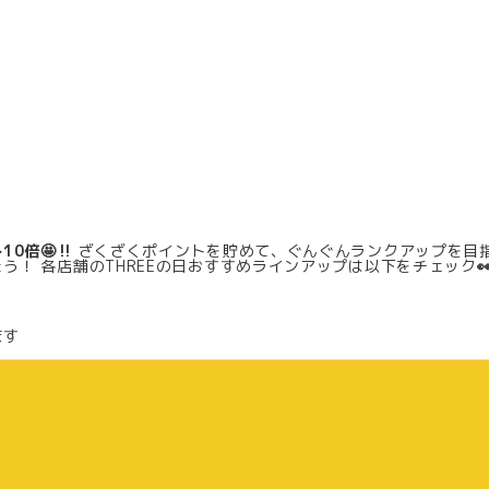
0倍🤩‼️
ざくざくポイントを貯めて、ぐんぐんランクアップを目
ょう！
各店舗のTHREEの日おすすめラインアップは以下をチェック

ます