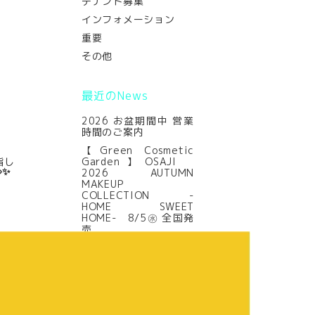
テナント募集
インフォメーション
重要
その他
最近のNews
2026 お盆期間中 営業
時間のご案内
【Green Cosmetic
指し
Garden】OSAJI
✨
2026 AUTUMN
MAKEUP
COLLECTION -
HOME SWEET
HOME- 8/5㊌ 全国発
売
【Fruit GATHERING】
ベストコスメ受賞🏆
dr365(ドクター365)
V.C.プレエッセンス N
【Celest】2026年8月
8日㊏～8月13日㊍