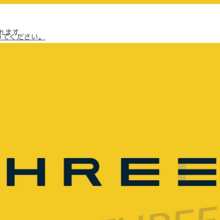
されます
ってください。