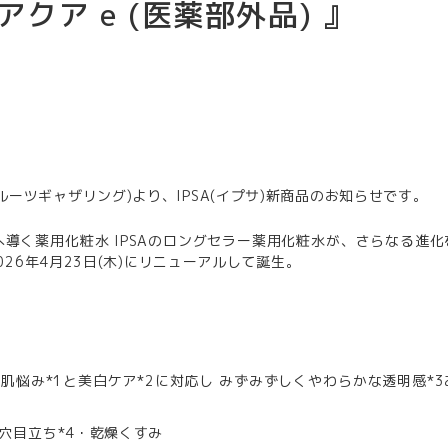
 アクア e (医薬部外品) 』
NG (フルーツギャザリング)より、IPSA(イプサ)新商品のお知らせです。
導く薬用化粧水 IPSAのロングセラー薬用化粧水が、さらなる進化
026年4月23日(木)にリニューアルして誕生。
肌悩み*1と美白ケア*2に対応し みずみずしくやわらかな透明感*3
毛穴目立ち*4・乾燥くすみ