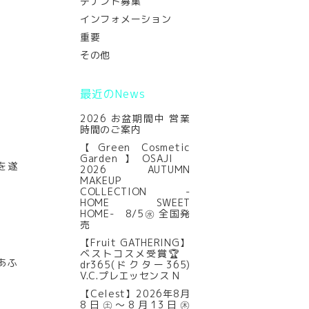
テナント募集
インフォメーション
重要
その他
最近のNews
2026 お盆期間中 営業
時間のご案内
【Green Cosmetic
Garden】OSAJI
を遂
2026 AUTUMN
MAKEUP
COLLECTION -
HOME SWEET
HOME- 8/5㊌ 全国発
売
【Fruit GATHERING】
ベストコスメ受賞🏆
あふ
dr365(ドクター365)
V.C.プレエッセンス N
【Celest】2026年8月
8日㊏～8月13日㊍