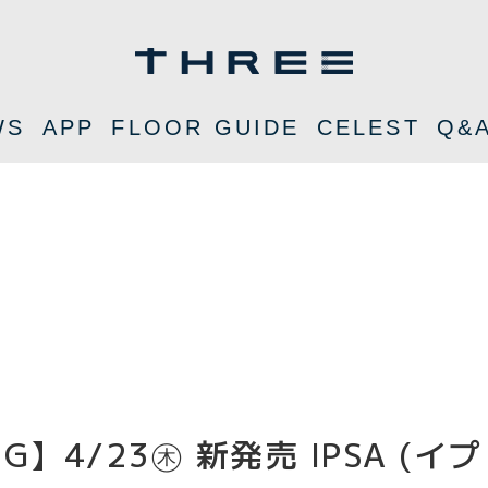
WS
APP
FLOOR GUIDE
CELEST
Q&
ING】4/23㊍ 新発売 IPSA (イプ