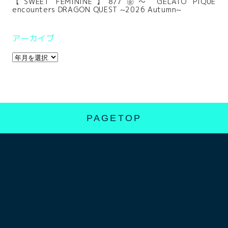
【SWEET FEMININE】8/7㊎～ GELATO PIQUE
encounters DRAGON QUEST ~2026 Autumn~
アーカイブ
PAGETOP