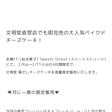
文明堂直営店でも即完売の大人気ベイクド
チーズケーキ！
本館1F [和洋菓子] Sweets Street (スイーツストリート)
にて、 2/8㊎～2/11㊋㊗の4日間限定で、
文明堂 窯だしチーズケーキを数量限定販売いたします。
💗月に一度の限定販売💗
今月の限定フレーバーはチョコレート (/・ω・)/♪ 甘さ控え