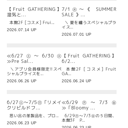
【Fruit GATHERING】
7/1㊌～《 SUMMER
湿気と...
SALE 》...
本館2F [コスメ] Frui...
＼ 夏を纏うスペシャルプラ
イス...
2026.07.14 UP
2026.07.01 UP
≪6/27㊏～6/30㊋
【Fruit GATHERING】
≫Pre Sal...
6/2...
＼アプリ会員様限定!!スペ
本館2F [コスメ] Fruit
シャルプライスを...
GA...
2026.06.26 UP
2026.06.24 UP
6/27㊏～7/5㊐「リメイ
≪6/29㊊～7/3㊎
クリビルドフ...
≫「Bloomy ...
思い出の革製品を、プロ...
6/29㊊～7/3㊎の５日間、
本館3F P...
2026.06.23 UP
2026.06.23 UP