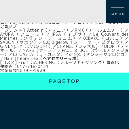
FLOOR GUIDE
本館2F
[コスメ] Fruit GATHERING（フルーツギャザリング）青森店
MENU
ブランドコスメを自由に選べる！試せる！
世界中から選りすぐられたビューティプロダクトを選べるセレクト
ショップ！
［ブランド］Attenir（アテニア）／RMK（アールエムケー）／
AYURA（アユーラ）／IPSA（イプサ）／Le Couvent des
Minimes（クヴォン・デ・ミニム）／KOBAKO（コバコ）／
SABON（サボン）／C.O.Bigelow（シー・オー・ビゲロウ）／
GIVENCHY（ジバンシイ）／CHANEL（シャネル）／DIOR （ディ
オール）／NARS（ナーズ）／PAUL ＆ JOE（ポールアンドジョ
ー）／La CASTA （ラ・カスタ）／dr365（ドクターサンロクゴ）
／Hair Theory Lab
（ヘアセオリーラボ）
[コスメ] Fruit GATHERING（フルーツギャザリング）青森店
連絡先
017-718-0421
営業時間
10:00～19:00
PAGETOP