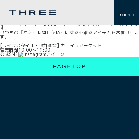
FLOOR GUIDE
本館3F
[ライフスタイル・服飾雑貨] カコイノマーケット
MENU
全国から厳選した総勢60ブランドのハンドメイドクリエイターによ
るアクセサリーやお手元を華やかに彩るネイルチップが集まりま
す。
いつもの『わたし時間』を特別にする心躍るアイテムをお届けしま
す。
[ライフスタイル・服飾雑貨] カコイノマーケット
営業時間
10:00～19:00
公式SNS
PAGETOP