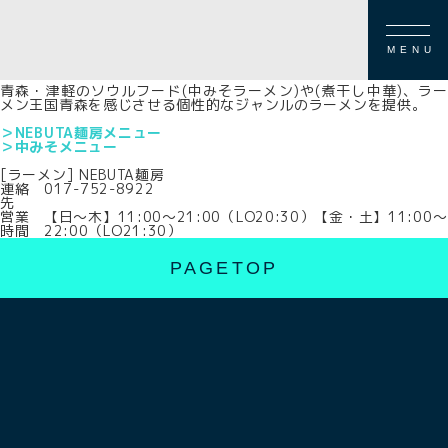
FLOOR GUIDE
本館1F
[ラーメン] NEBUTA麺房
MENU
青森・津軽のソウルフード(中みそラーメン)や(煮干し中華)、ラー
メン王国青森を感じさせる個性的なジャンルのラーメンを提供。
＞NEBUTA麺房メニュー
＞中みそメニュー
[ラーメン] NEBUTA麺房
連絡
017-752-8922
先
営業
【日～木】11:00～21:00（LO20:30）【金・土】11:00～
時間
22:00（LO21:30）
PAGETOP