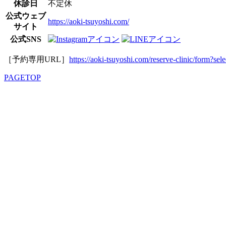
休診日
不定休
公式ウェブ
https://aoki-tsuyoshi.com/
サイト
公式SNS
［予約専用URL］
https://aoki-tsuyoshi.com/reserve-clinic/form?sel
PAGETOP