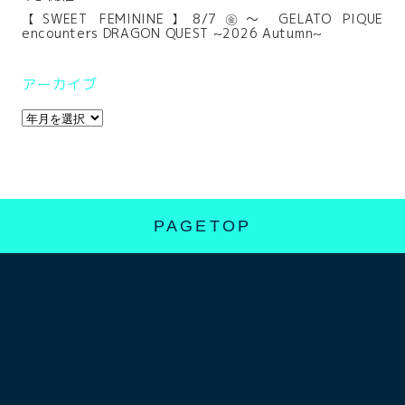
【SWEET FEMININE】8/7㊎～ GELATO PIQUE
encounters DRAGON QUEST ~2026 Autumn~
アーカイブ
PAGETOP