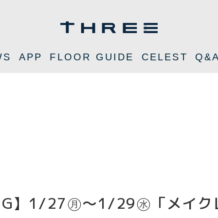
WS
APP
FLOOR GUIDE
CELEST
Q&
RING】1/27㊊～1/29㊌「メイク