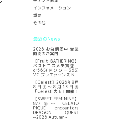
テナント募集
イ
インフォメーション
重要
その他
最近のNews
2026 お盆期間中 営業
時間のご案内
【Fruit GATHERING】
ベストコスメ受賞🏆
dr365(ドクター365)
V.C.プレエッセンス N
【Celest】2026年8月
8日㊏～8月13日㊍
「Celest 大市」開催！
【SWEET FEMININE】
8/7㊎～ GELATO
PIQUE encounters
DRAGON QUEST
~2026 Autumn~