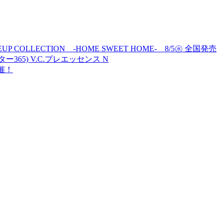
MAKEUP COLLECTION -HOME SWEET HOME- 8/5㊌ 全国発売
ター365) V.C.プレエッセンス N
開催！