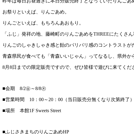
昨年は毎日お昼過ぎに本日分販売終了となっていたりんごあ
お祭りといえば、りんごあめ。
りんごといえば、もちろんあおもり。
「ふじ」発祥の地、藤崎町のりんごあめをTHREEにたくさ
りんごのしゃきしゃき感と飴のパリパリ感のコントラストが
青森県民が食べても「青森いいじゃん」ってなるし、県外か
8月8日までの限定販売ですので、ぜひ皆様で遊びに来てくだ
■会期 8/2㊎～8/8㊍
■営業時間 10：00～20：00（当日販売分無くなり次第終了
■場所 本館1F Sweets Street
■ふじさきまちのりんごあめHP