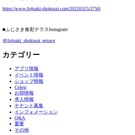
https://www.fujisaki-shokusai.com/20220325/2750/
■ふじさき食彩テラスInstagram
＠fujisaki_shokusai_terrace
カテゴリー
アプリ情報
イベント情報
ショップ情報
Celest
お得情報
求人情報
テナント募集
インフォメーション
Q&A
重要
その他