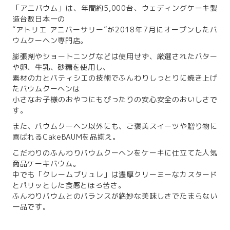
「アニバウム」は、年間約5,000台、ウェディングケーキ製
造台数日本一の
“アトリエ アニバーサリー”が2018年7月にオープンしたバ
ウムクーヘン専門店。
膨張剤やショートニングなどは使用せず、厳選されたバター
や卵、牛乳、砂糖を使用し、
素材の力とパティシエの技術でふんわりしっとりに焼き上げ
たバウムクーヘンは
小さなお子様のおやつにもぴったりの安心安全のおいしさで
す。
また、バウムクーヘン以外にも、ご褒美スイーツや贈り物に
喜ばれるCakeBAUMを品揃え。
こだわりのふんわりバウムクーヘンをケーキに仕立てた人気
商品ケーキバウム。
中でも「クレームブリュレ」は濃厚クリーミーなカスタード
とパリッとした食感とほろ苦さ。
ふんわりバウムとのバランスが絶妙な美味しさでたまらない
一品です。