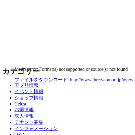
Media error: Format(s) not supported or source(s) not found
カテゴリー
ファイルをダウンロード: http://www.three-aomori.jp/wp/wp-cont
アプリ情報
イベント情報
00:00
ショップ情報
Celest
お得情報
求人情報
テナント募集
インフォメーション
Q&A