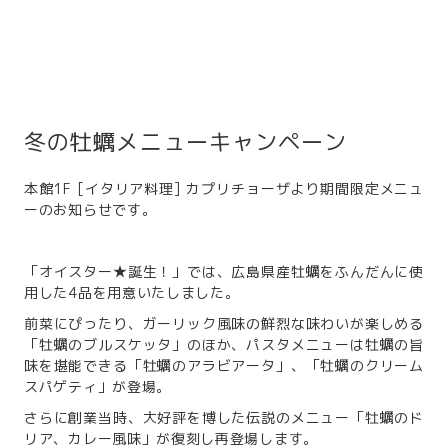
冬の牡蠣メニューキャンペーン
本館1F [イタリア料理] カプリチョーザより期間限定メニュ
ーのお知らせです。
「オイスター★誕生！」では、広島県産牡蠣をふんだんに使
用した4品を用意いたしました。
前菜にぴったり、ガーリック風味の鮮烈な味わいが楽しめる
「牡蠣のブルスケッタ」のほか、パスタメニューは牡蠣の旨
味を堪能できる「牡蠣のアラビアータ」、「牡蠣のクリーム
スパゲティ」が登場。
さらに創業当時、大好評を博した伝説のメニュー「牡蠣のド
リア、カレー風味」が復刻し再登場します。