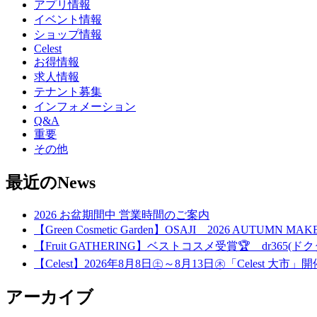
アプリ情報
イベント情報
ショップ情報
Celest
お得情報
求人情報
テナント募集
インフォメーション
Q&A
重要
その他
最近のNews
2026 お盆期間中 営業時間のご案内
【Green Cosmetic Garden】OSAJI 2026 AUTUMN 
【Fruit GATHERING】ベストコスメ受賞🏆 dr365(ドク
【Celest】2026年8月8日㊏～8月13日㊍「Celest 大市」
アーカイブ