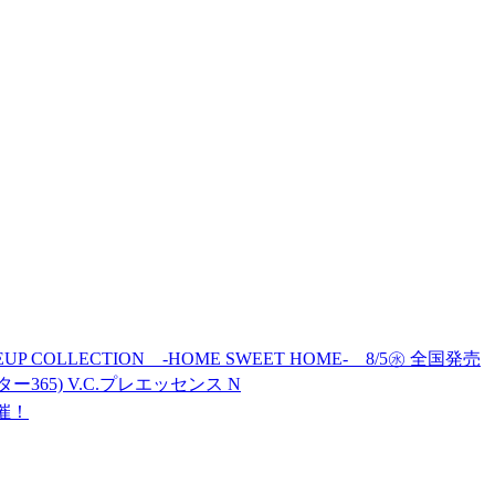
MAKEUP COLLECTION -HOME SWEET HOME- 8/5㊌ 全国発売
ター365) V.C.プレエッセンス N
開催！