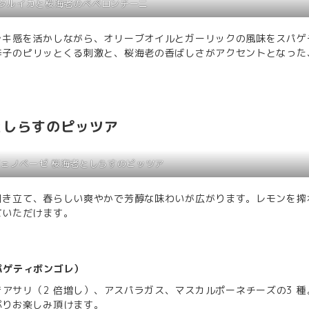
タルイカと桜海老のペペロンチーニ
ャキ感を活かしながら、オリーブオイルとガーリックの風味をスパゲ
辛子のピリッとくる刺激と、桜海老の香ばしさがアクセントとなった
。
としらすのピッツア
ェノベーゼ 桜海老としらすのピッツア
引き立て、春らしい爽やかで芳醇な味わいが広がります。レモンを搾
ていただけます。
パゲティボンゴレ）
アサリ（2 倍増し）、アスパラガス、マスカルポーネチーズの3 種
ぷりお楽しみ頂けます。