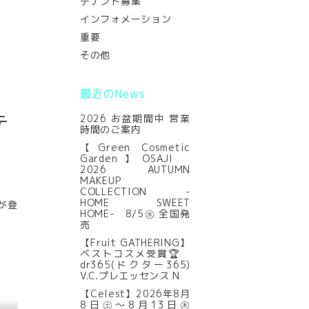
テナント募集
インフォメーション
重要
その他
最近のNews
テ
2026 お盆期間中 営業
時間のご案内
【Green Cosmetic
Garden】OSAJI
2026 AUTUMN
MAKEUP
COLLECTION -
HOME SWEET
が登
HOME- 8/5㊌ 全国発
売
【Fruit GATHERING】
ベストコスメ受賞🏆
dr365(ドクター365)
V.C.プレエッセンス N
【Celest】2026年8月
8日㊏～8月13日㊍