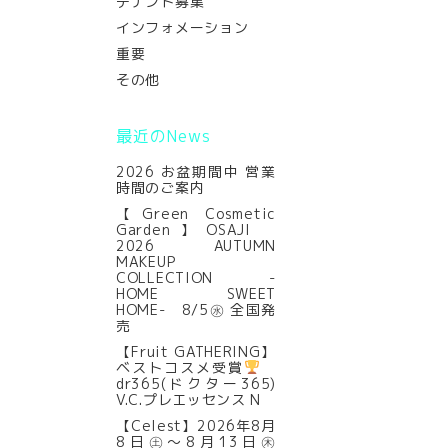
テナント募集
インフォメーション
重要
その他
最近のNews
2026 お盆期間中 営業
時間のご案内
【Green Cosmetic
Garden】OSAJI
2026 AUTUMN
MAKEUP
COLLECTION -
HOME SWEET
HOME- 8/5㊌ 全国発
売
【Fruit GATHERING】
ベストコスメ受賞
dr365(ドクター365)
V.C.プレエッセンス N
【Celest】2026年8月
8日㊏～8月13日㊍