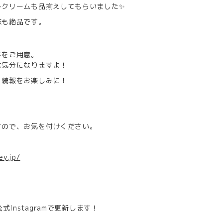
トクリームも品揃えしてもらいました✨
味も絶品です。
キをご用意。
な気分になりますよ！
。続報をお楽しみに！
すので、お気を付けください。
ey.jp/
Instagramで更新します！