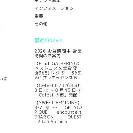
テナント募集
インフォメーション
重要
その他
ソ
最近のNews
2026 お盆期間中 営業
時間のご案内
【Fruit GATHERING】
ベストコスメ受賞🏆
dr365(ドクター365)
V.C.プレエッセンス N
いま
【Celest】2026年8月
8日㊏～8月13日㊍
「Celest 大市」開催！
【SWEET FEMININE】
8/7㊎～ GELATO
PIQUE encounters
DRAGON QUEST
~2026 Autumn~