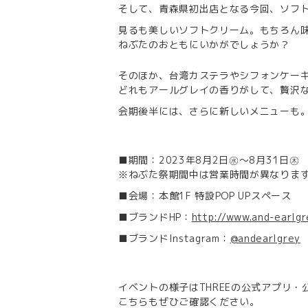
そして、青森県初出店となる今回、ソフ
見るも美しいソフトクリーム。もちろん
ねぶたのおともにいかがでしょうか？
そのほか、台湾カステラやシフォンケー
どれもアールグレイの香りがして、贅沢
会期後半には、さらに新しいメニューも
■期間：2023年8月2日㊌～8月31日㊍
※ねぶた祭期間中は営業時間が異なりま
■会場：本館1F 特設POP UPスペース
■ブランドHP：
http://www.and-earlgr
■ブランドInstagram：
@andearlgrey
イベントの様子はTHREEの公式アプリ・公式
こちらもぜひご確認ください。