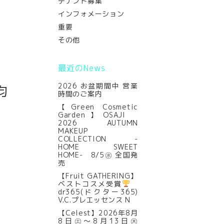
テナント募集
インフォメーション
重要
その他
最近のNews
2026 お盆期間中 営業
均
時間のご案内
【Green Cosmetic
Garden】OSAJI
2026 AUTUMN
MAKEUP
COLLECTION -
HOME SWEET
HOME- 8/5㊌ 全国発
売
【Fruit GATHERING】
ベストコスメ受賞
dr365(ドクター365)
V.C.プレエッセンス N
【Celest】2026年8月
8日㊏～8月13日㊍