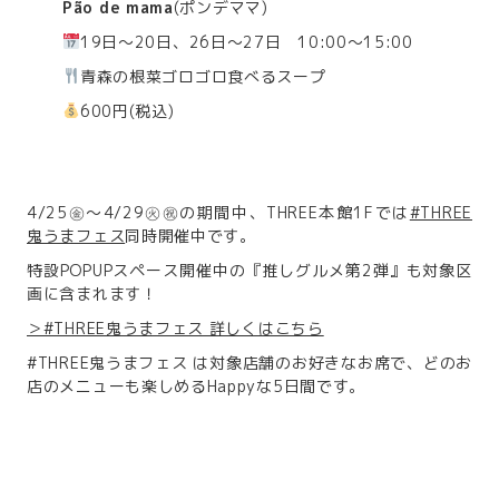
Pão de mama
(ポンデママ)
19日～20日、26日～27日 10:00～15:00
青森の根菜ゴロゴロ食べるスープ
600円(税込)
4/25㊎～4/29㊋㊗の期間中、THREE本館1Fでは
#THREE
鬼うまフェス
同時開催中です。
特設POPUPスペース開催中の『推しグルメ第2弾』も対象区
画に含まれます！
＞#THREE鬼うまフェス 詳しくはこちら
#THREE鬼うまフェス は対象店舗のお好きなお席で、どのお
店のメニューも楽しめるHappyな5日間です。