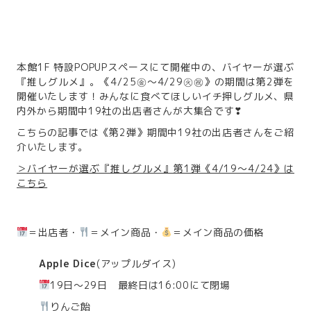
本館1F 特設POPUPスペースにて開催中の、バイヤーが選ぶ
『推しグルメ』。《4/25㊎～4/29㊋㊗》の期間は第2弾を
開催いたします！みんなに食べてほしいイチ押しグルメ、県
内外から期間中19社の出店者さんが大集合です❣
こちらの記事では《第2弾》期間中19社の出店者さんをご紹
介いたします。
＞バイヤーが選ぶ『推しグルメ』第1弾《4/19～4/24》は
こちら
＝出店者・
＝メイン商品・
＝メイン商品の価格
Apple Dice
(アップルダイス)
19日～29日 最終日は16:00にて閉場
りんご飴