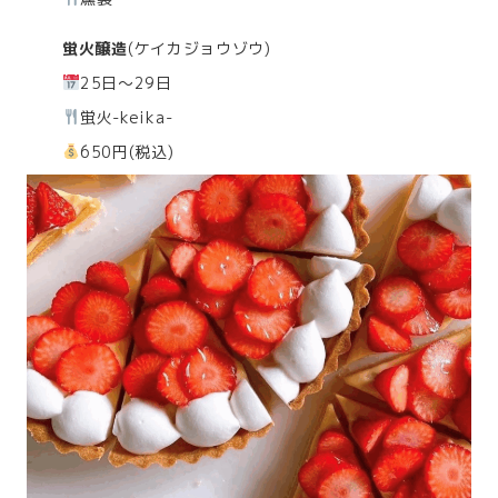
蛍火醸造
(ケイカジョウゾウ)
25日～29日
蛍火-keika-
650円(税込)