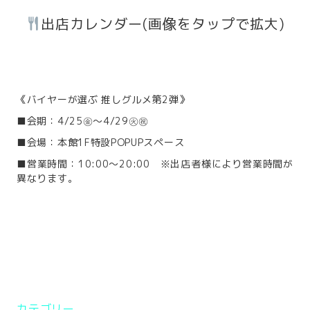
出店カレンダー(画像をタップで拡大)
《バイヤーが選ぶ 推しグルメ第2弾》
■会期：4/25㊎～4/29㊋㊗
■会場：本館1F特設POPUPスペース
■営業時間：10:00～20:00 ※出店者様により営業時間が
異なります。
カテゴリー