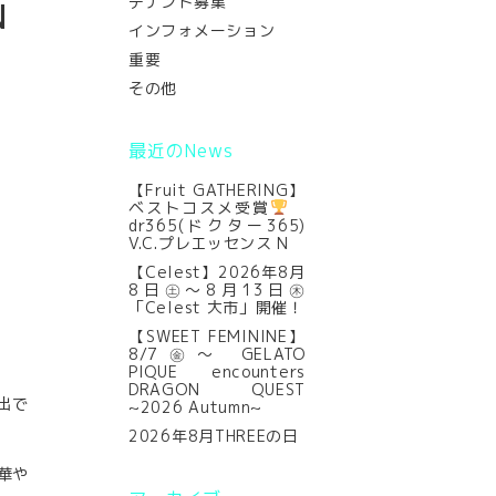
テナント募集
N
インフォメーション
重要
その他
最近のNews
【Fruit GATHERING】
ベストコスメ受賞
dr365(ドクター365)
V.C.プレエッセンス N
【Celest】2026年8月
8日㊏～8月13日㊍
「Celest 大市」開催！
【SWEET FEMININE】
8/7㊎～ GELATO
PIQUE encounters
DRAGON QUEST
出で
~2026 Autumn~
2026年8月THREEの日
華や