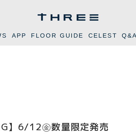
WS
APP
FLOOR GUIDE
CELEST
Q&
ERING】6/12㊎数量限定発売