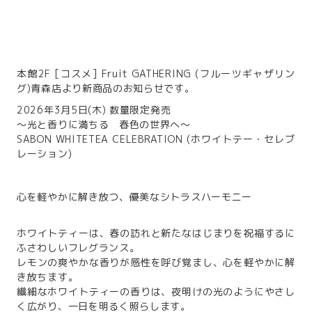
本館2F [コスメ] Fruit GATHERING (フルーツギャザリン
グ)青森店より新商品のお知らせです。
2026年3月5日(木) 数量限定発売
～光と香りに満ちる 春色の世界へ～
SABON WHITETEA CELEBRATION (ホワイトテー・セレブ
レーション)
心を軽やかに解き放つ、優美なシトラスハーモニー
ホワイトティーは、春の訪れと新たなはじまりを祝福するに
ふさわしいフレグランス。
レモンの爽やかな香りが感性を呼び覚まし、心を軽やかに解
き放ちます。
繊細なホワイトティーの香りは、夜明けの光のようにやさし
く広がり、一日を明るく照らします。