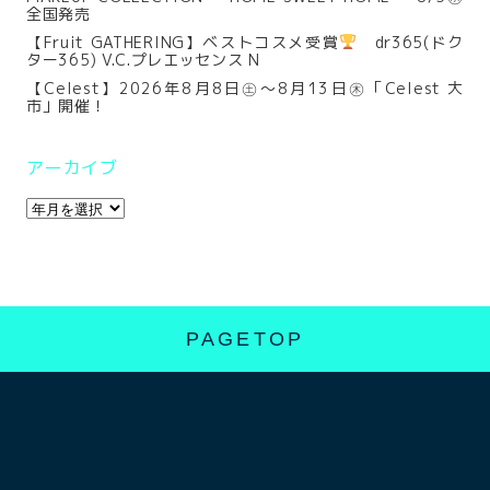
全国発売
【Fruit GATHERING】ベストコスメ受賞
dr365(ドク
ター365) V.C.プレエッセンス N
【Celest】2026年8月8日㊏～8月13日㊍「Celest 大
市」開催！
アーカイブ
PAGETOP