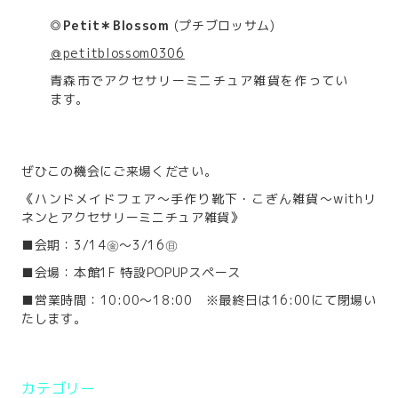
◎Petit＊Blossom
(プチブロッサム)
＠petitblossom0306
青森市でアクセサリーミニチュア雑貨を作ってい
ます。
ぜひこの機会にご来場ください。
《ハンドメイドフェア～手作り靴下・こぎん雑貨～withリ
ネンとアクセサリーミニチュア雑貨》
■会期：3/14㊎～3/16㊐
■会場：本館1F 特設POPUPスペース
■営業時間：10:00～18:00 ※最終日は16:00にて閉場い
たします。
カテゴリー