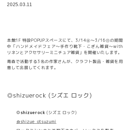
2025.03.11
本館1F 特設POPUPスペースにて、3/14㊎～3/16㊐の期間
中「ハンドメイドフェア～手作り靴下・こぎん雑貨～with
リネンとアクセサリーミニチュア雑貨」を開催いたします。
青森で活動する3名の作家さんが、クラフト製品・雑貨を用
意して出展してくれます。
◎shizuerock (シズエ ロック)
◎shizuerock
(シズエ ロック)
＠shizue_otsuzumi