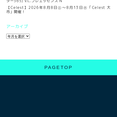
ター365) V.C.プレエッセンス N
【Celest】2026年8月8日㊏～8月13日㊍「Celest 大
市」開催！
アーカイブ
PAGETOP