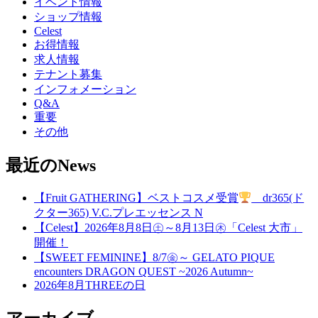
イベント情報
ショップ情報
Celest
お得情報
求人情報
テナント募集
インフォメーション
Q&A
重要
その他
最近のNews
【Fruit GATHERING】ベストコスメ受賞
dr365(ド
クター365) V.C.プレエッセンス N
【Celest】2026年8月8日㊏～8月13日㊍「Celest 大市」
開催！
【SWEET FEMININE】8/7㊎～ GELATO PIQUE
encounters DRAGON QUEST ~2026 Autumn~
2026年8月THREEの日