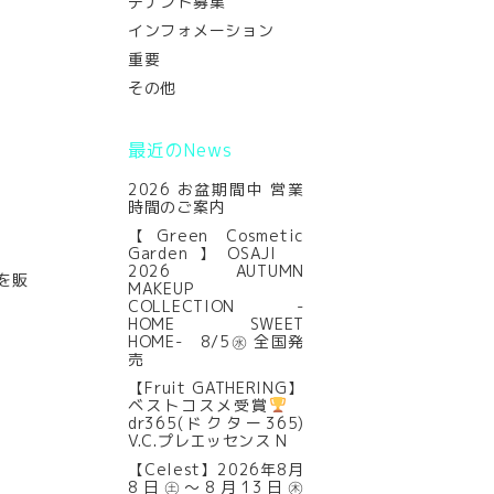
テナント募集
インフォメーション
重要
その他
最近のNews
2026 お盆期間中 営業
時間のご案内
【Green Cosmetic
Garden】OSAJI
2026 AUTUMN
スを販
MAKEUP
COLLECTION -
HOME SWEET
HOME- 8/5㊌ 全国発
売
【Fruit GATHERING】
ベストコスメ受賞
dr365(ドクター365)
V.C.プレエッセンス N
【Celest】2026年8月
8日㊏～8月13日㊍