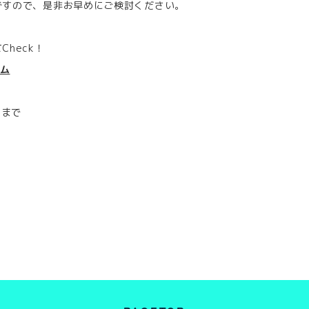
ですので、是非お早めにご検討ください。
heck！
ラム
店まで