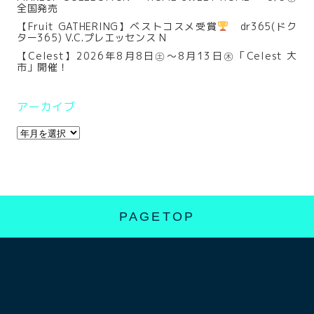
全国発売
【Fruit GATHERING】ベストコスメ受賞
dr365(ドク
ター365) V.C.プレエッセンス N
【Celest】2026年8月8日㊏～8月13日㊍「Celest 大
市」開催！
アーカイブ
PAGETOP