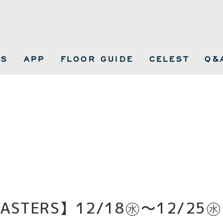
WS
APP
FLOOR GUIDE
CELEST
Q&
OASTERS】12/18㊌～12/25㊌