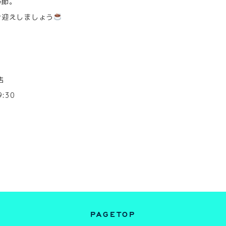
季節。
お迎えしましょう
店
:30
PAGETOP