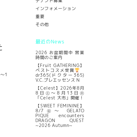
テナント募集
インフォメーション
重要
その他
最近のNews
た
2026 お盆期間中 営業
時間のご案内
【Fruit GATHERING】
ベストコスメ受賞
㊌～1
dr365(ドクター365)
V.C.プレエッセンス N
【Celest】2026年8月
8日㊏～8月13日㊍
「Celest 大市」開催！
【SWEET FEMININE】
8/7㊎～ GELATO
PIQUE encounters
DRAGON QUEST
~2026 Autumn~