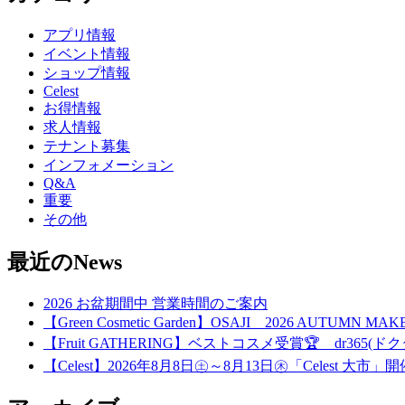
アプリ情報
イベント情報
ショップ情報
Celest
お得情報
求人情報
テナント募集
インフォメーション
Q&A
重要
その他
最近のNews
2026 お盆期間中 営業時間のご案内
【Green Cosmetic Garden】OSAJI 2026 AUTUMN 
【Fruit GATHERING】ベストコスメ受賞🏆 dr365(ドク
【Celest】2026年8月8日㊏～8月13日㊍「Celest 大市」