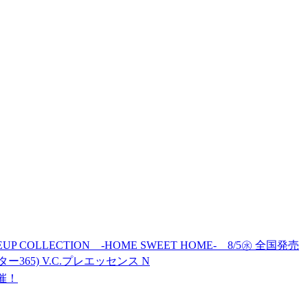
MAKEUP COLLECTION -HOME SWEET HOME- 8/5㊌ 全国発売
ター365) V.C.プレエッセンス N
開催！