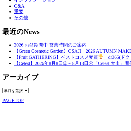
インフォメーション
Q&A
重要
その他
最近のNews
2026 お盆期間中 営業時間のご案内
【Green Cosmetic Garden】OSAJI 2026 AUTUMN 
【Fruit GATHERING】ベストコスメ受賞
dr365(ドク
【Celest】2026年8月8日㊏～8月13日㊍「Celest 大市」
アーカイブ
PAGETOP