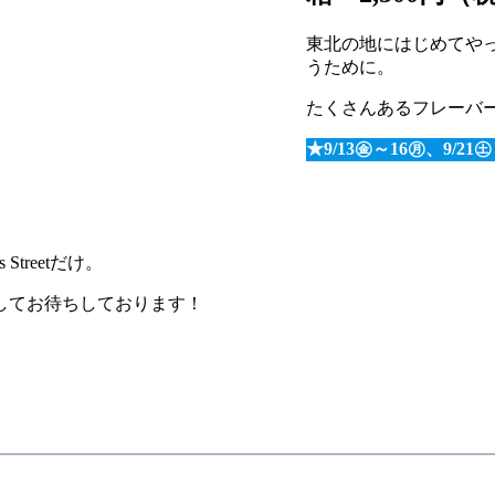
東北の地にはじめてや
うために。
たくさんあるフレーバ
★9/13㊎～16㊊、9/
treetだけ。
してお待ちしております！