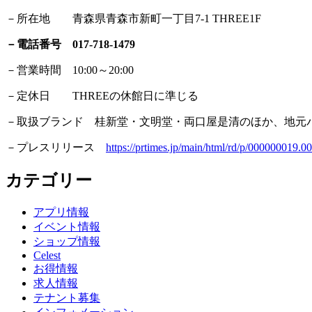
－所在地 青森県青森市新町一丁目7-1 THREE1F
－電話番号 017-718-1479
－営業時間 10:00～20:00
－定休日 THREEの休館日に準じる
－取扱ブランド 桂新堂・文明堂・両口屋是清のほか、地元パ
－プレスリリース
https://prtimes.jp/main/html/rd/p/000000019.
カテゴリー
アプリ情報
イベント情報
ショップ情報
Celest
お得情報
求人情報
テナント募集