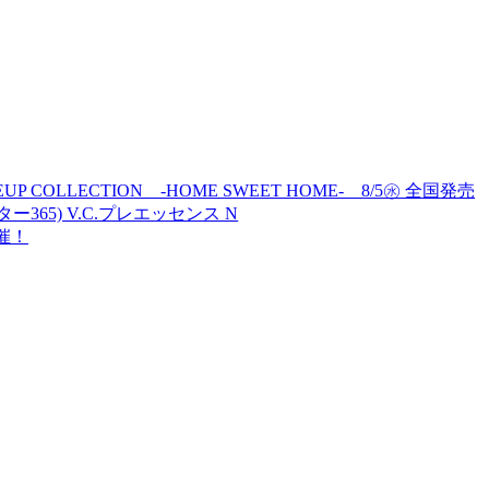
MAKEUP COLLECTION -HOME SWEET HOME- 8/5㊌ 全国発売
ター365) V.C.プレエッセンス N
開催！