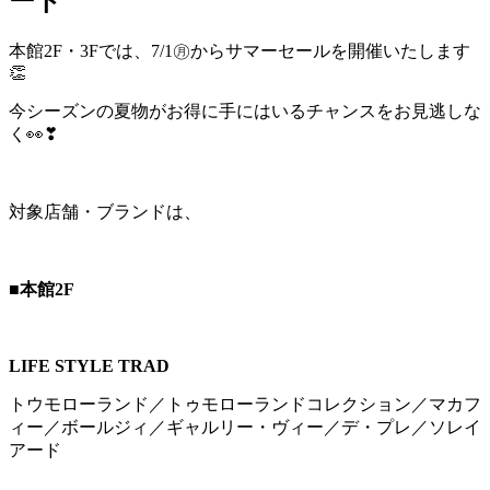
ート
本館2F・3Fでは、7/1㊊からサマーセールを開催いたします
👏
今シーズンの夏物がお得に手にはいるチャンスをお見逃しな
く👀❣
対象店舗・ブランドは、
■本館2F
LIFE STYLE TRAD
トウモローランド／トゥモローランドコレクション／マカフ
ィー／ボールジィ／ギャルリー・ヴィー／デ・プレ／ソレイ
アード