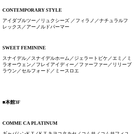
CONTEMPORARY STYLE
アイダブルツー／リュクシーズ ／フィラノ／ナチュラルフ
レックス／アーノルドパーマー
SWEET FEMININE
スナイデル／スナイデルホーム／ジェラートピケ／エミ／ミ
ラオーウェン／フレイアイディー／ファーファー／リリーブ
ラウン／セルフォード／ミースロエ
■本館3F
COMME CA PLATINUM
ギャバシンK.T／K.T キヨコタカセ／コムサ／コムサフィユ