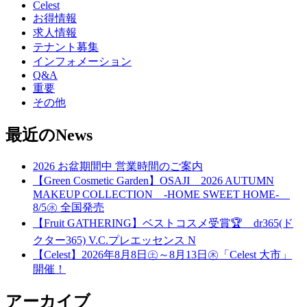
Celest
お得情報
求人情報
テナント募集
インフォメーション
Q&A
重要
その他
最近のNews
2026 お盆期間中 営業時間のご案内
【Green Cosmetic Garden】OSAJI 2026 AUTUMN
MAKEUP COLLECTION -HOME SWEET HOME-
8/5㊌ 全国発売
【Fruit GATHERING】ベストコスメ受賞🏆 dr365(ド
クター365) V.C.プレエッセンス N
【Celest】2026年8月8日㊏～8月13日㊍「Celest 大市」
開催！
アーカイブ