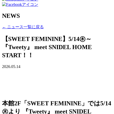
NEWS
← ニュース一覧に戻る
【SWEET FEMININE】5/14㊍～
『Tweety』 meet SNIDEL HOME
START！！
2026.05.14
本館2F「SWEET FEMININE」では5/14
㊍より 『Tweety』 meet SNIDEL