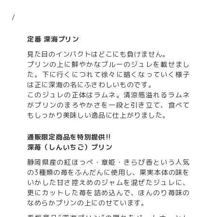
/
定番 深海プリン
見た目のインパクトはどこにも負けません。
プリンの上に鮮やかなブルーのジュレを載せまし
た。下に行くにつれて徐々に暗くなっていく様子
は正に深海の名にふさわしいものです。
このジュレの正体はラムネ。清涼感溢れるラムネ
がプリンのまろやかさを一段と引き立て、食べて
もしっかり美味しい逸品に仕上がりました。
通販限定商品を特別提供!!
深苺（しんいちご）プリン
静岡県産の紅ほっぺ・章姫・きらぴ香という人気
の3種類の苺をふんだんに使用し、果実本体の味を
いかした甘さ控えめのジャムを混ぜたジュレに、
更にカットした苺を詰め込んで、ほんのり苺味の
なめらかプリンの上にのせています。