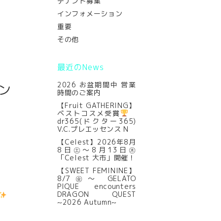
テナント募集
インフォメーション
重要
その他
最近のNews
2026 お盆期間中 営業
レン
時間のご案内
【Fruit GATHERING】
ベストコスメ受賞
dr365(ドクター365)
V.C.プレエッセンス N
【Celest】2026年8月
8日㊏～8月13日㊍
「Celest 大市」開催！
【SWEET FEMININE】
8/7㊎～ GELATO
PIQUE encounters
DRAGON QUEST
~2026 Autumn~