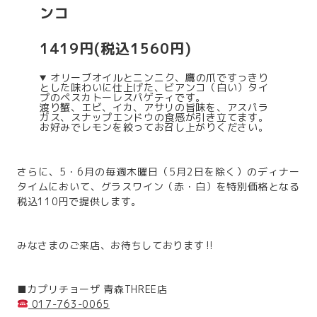
ンコ
1419円(税込1560円)
オリーブオイルとニンニク、鷹の爪ですっきり
とした味わいに仕上げた、ビアンコ（白い）タイ
プのペスカトーレスパゲティです。
渡り蟹、エビ、イカ、アサリの旨味を、アスパラ
ガス、スナップエンドウの食感が引き立てます。
お好みでレモンを絞ってお召し上がりください。
さらに、5・6月の毎週木曜日（5月2日を除く）のディナー
タイムにおいて、グラスワイン（赤・白）を特別価格となる
税込110円で提供します。
みなさまのご来店、お待ちしております‼️
■カプリチョーザ 青森THREE店
017-763-0065